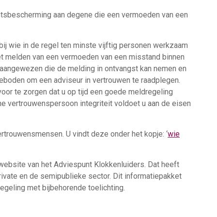
chtsbescherming aan degene die een vermoeden van een
bij wie in de regel ten minste vijftig personen werkzaam
 het melden van een vermoeden van een misstand binnen
en aangewezen die de melding in ontvangst kan nemen en
boden om een adviseur in vertrouwen te raadplegen.
or te zorgen dat u op tijd een goede meldregeling
e vertrouwenspersoon integriteit voldoet u aan de eisen
rtrouwensmensen. U vindt deze onder het kopje: ‘
wie
e website van het Adviespunt Klokkenluiders. Dat heeft
vate en de semipublieke sector. Dit informatiepakket
regeling met bijbehorende toelichting.